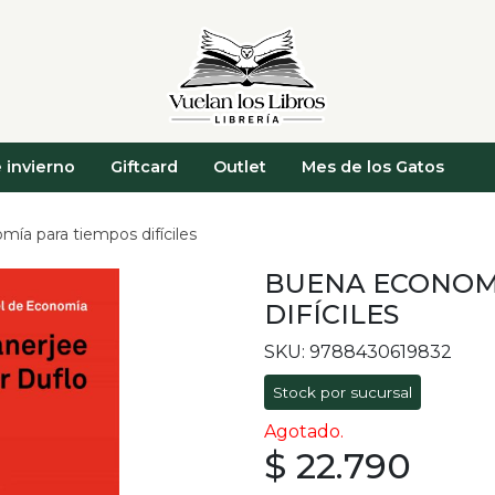
 invierno
Giftcard
Outlet
Mes de los Gatos
ía para tiempos difíciles
BUENA ECONOM
DIFÍCILES
SKU: 9788430619832
Stock por sucursal
Agotado.
$ 22.790