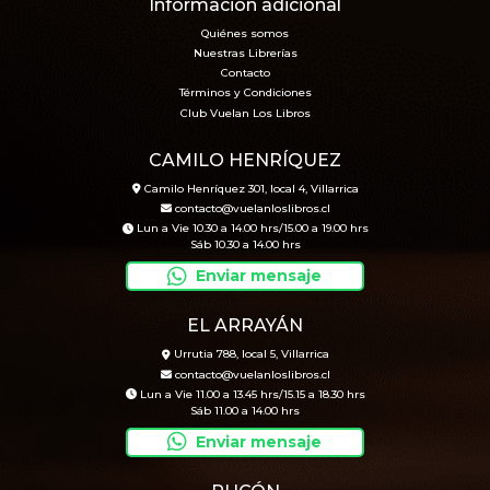
Informacion adicional
Quiénes somos
Nuestras Librerías
Contacto
Términos y Condiciones
Club Vuelan Los Libros
CAMILO HENRÍQUEZ
Camilo Henríquez 301, local 4, Villarrica
contacto@vuelanloslibros.cl
Lun a Vie 10.30 a 14.00 hrs/15.00 a 19.00 hrs
Sáb 10.30 a 14.00 hrs
Enviar mensaje
EL ARRAYÁN
Urrutia 788, local 5, Villarrica
contacto@vuelanloslibros.cl
Lun a Vie 11.00 a 13.45 hrs/15.15 a 18.30 hrs
Sáb 11.00 a 14.00 hrs
Enviar mensaje