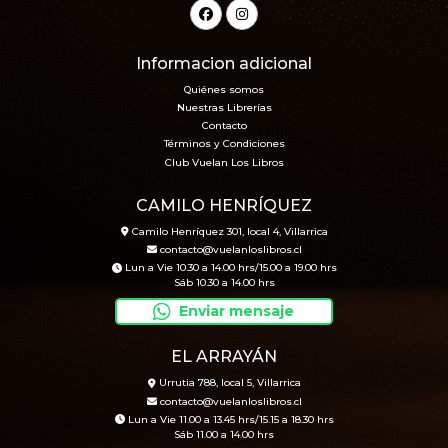
Informacion adicional
Quiénes somos
Nuestras Librerías
Contacto
Términos y Condiciones
Club Vuelan Los Libros
CAMILO HENRÍQUEZ
Camilo Henríquez 301, local 4, Villarrica
contacto@vuelanloslibros.cl
Lun a Vie 10.30 a 14.00 hrs/15.00 a 19.00 hrs
Sáb 10.30 a 14.00 hrs
Enviar mensaje
EL ARRAYÁN
Urrutia 788, local 5, Villarrica
contacto@vuelanloslibros.cl
Lun a Vie 11.00 a 13.45 hrs/15.15 a 18.30 hrs
Sáb 11.00 a 14.00 hrs