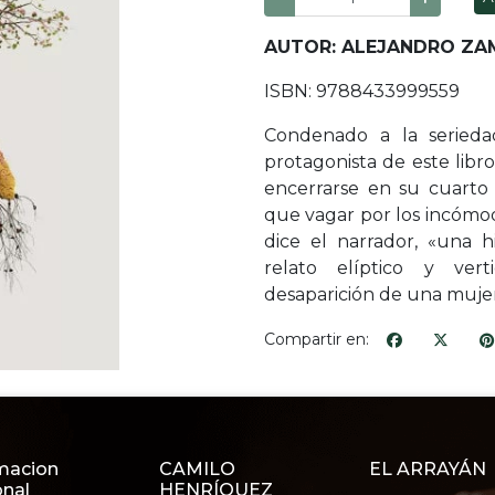
AUTOR: ALEJANDRO ZA
ISBN: 9788433999559
Condenado a la seriedad
protagonista de este lib
encerrarse en su cuarto
que vagar por los incómod
dice el narrador, «una h
relato elíptico y ver
desaparición de una mujer
Compartir en:
macion
CAMILO
EL ARRAYÁN
onal
HENRÍQUEZ