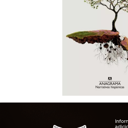
Infor
adici