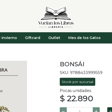
 invierno
Giftcard
Outlet
Mes de los Gatos
BONSÁI
SKU: 9788433999559
Stock por sucursal
Pocas unidades.
$ 22.890
A