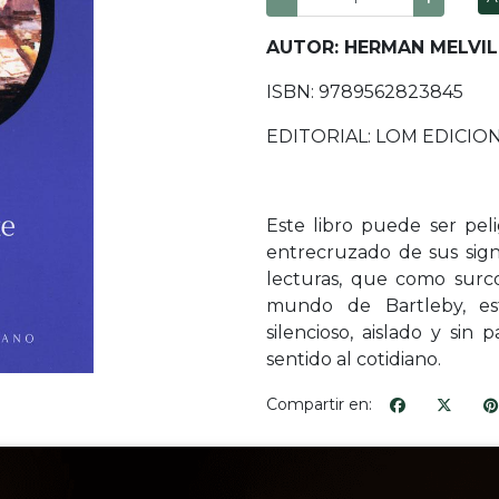
A
UTOR: HERMAN MELVIL
ISBN: 9789562823845
EDITORIAL: LOM EDICIO
Este libro puede ser peli
entrecruzado de sus sign
lecturas, que como surco
mundo de Bartleby, est
silencioso, aislado y sin
sentido al cotidiano.
Compartir en: