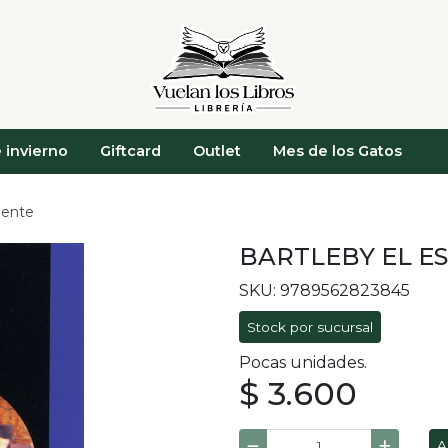
 invierno
Giftcard
Outlet
Mes de los Gatos
biente
BARTLEBY EL E
SKU: 9789562823845
Stock por sucursal
Pocas unidades.
$ 3.600
A