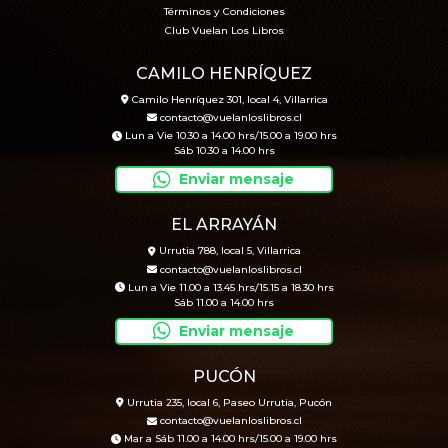
Términos y Condiciones
Club Vuelan Los Libros
CAMILO HENRÍQUEZ
Camilo Henríquez 301, local 4, Villarrica
contacto@vuelanloslibros.cl
Lun a Vie 10.30 a 14.00 hrs/15.00 a 19.00 hrs
Sáb 10.30 a 14.00 hrs
Enviar mensaje
EL ARRAYÁN
Urrutia 788, local 5, Villarrica
contacto@vuelanloslibros.cl
Lun a Vie 11.00 a 13.45 hrs/15.15 a 18.30 hrs
Sáb 11.00 a 14.00 hrs
Enviar mensaje
PUCÓN
Urrutia 235, local 6, Paseo Urrutia, Pucón
contacto@vuelanloslibros.cl
Mar a Sáb 11.00 a 14.00 hrs/15.00 a 19.00 hrs