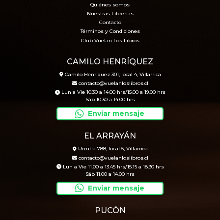
Quiénes somos
Nuestras Librerías
Contacto
Términos y Condiciones
Club Vuelan Los Libros
CAMILO HENRÍQUEZ
Camilo Henríquez 301, local 4, Villarrica
contacto@vuelanloslibros.cl
Lun a Vie 10.30 a 14.00 hrs/15.00 a 19.00 hrs
Sáb 10.30 a 14.00 hrs
Enviar mensaje
EL ARRAYÁN
Urrutia 788, local 5, Villarrica
contacto@vuelanloslibros.cl
Lun a Vie 11.00 a 13.45 hrs/15.15 a 18.30 hrs
Sáb 11.00 a 14.00 hrs
Enviar mensaje
PUCÓN