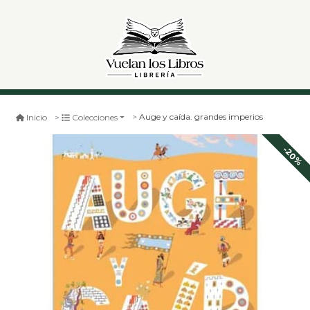
Auge y caída. grandes imperios
Inicio
Colecciones
-20%