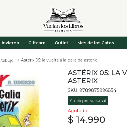
 invierno
Giftcard
Outlet
Mes de los Gatos
Astérix 05: la vuelta a la galia de asterix
/dibujo
ASTÉRIX 05: LA 
ASTERIX
SKU: 9789875996854
Stock por sucursal
Agotado.
$ 14.990