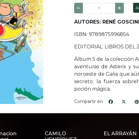
A
AUTORES: RENÉ GOSCIN
ISBN: 9789875996854
EDITORIAL: LIBROS DEL
Álbum 5 de la colección Ast
aventuras de Asterix y su
noroeste de Galia que aú
secreto: la fuerza sob
poción mágica.
Compartir en:
macion
CAMILO
EL ARRAYÁN