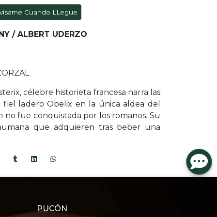
vísame Cuando LLegue
NY / ALBERT UDERZO
 ZORZAL
erix, célebre historieta francesa narra las
 fiel ladero Obelix en la única aldea del
n no fue conquistada por los romanos. Su
rehumana que adquieren tras beber una
PUCÓN