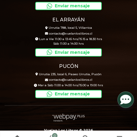
Enviar mensaje
EL ARRAYÁN
Urrutia 788, local 5, Villarrica
contacto@vuelanloslibros.cl
Lun a Vie 11.00 a 13.45 hrs/15.15 a 18.30 hrs
Sáb 11.00 a 14.00 hrs
Enviar mensaje
PUCÓN
Urrutia 235, local 6, Paseo Urrutia, Pucón
contacto@vuelanloslibros.cl
Mar a Sáb 11.00 a 14.00 hrs/15.00 a 19.00 hrs
Enviar mensaje
Vuelan Los Libros © 2026
0
Creado por
Bsale