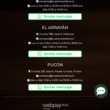
contacto@vuelanloslibros.cl
Lun a Vie 10.30 a 14.00 hrs/15.00 a 19.00 hrs
Sáb 10.30 a 14.00 hrs
Enviar mensaje
EL ARRAYÁN
Urrutia 788, local 5, Villarrica
contacto@vuelanloslibros.cl
Lun a Vie 11.00 a 13.45 hrs/15.15 a 18.30 hrs
Sáb 11.00 a 14.00 hrs
Enviar mensaje
PUCÓN
Urrutia 235, local 6, Paseo Urrutia, Pucón
contacto@vuelanloslibros.cl
Mar a Sáb 11.00 a 14.00 hrs/15.00 a 19.00 hrs
Enviar mensaje