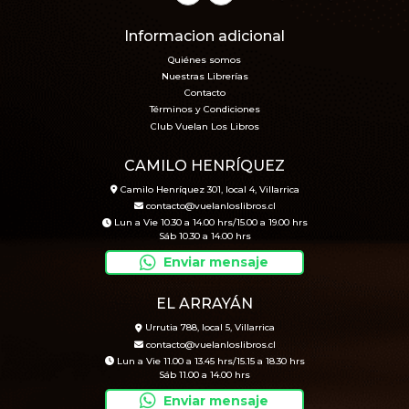
Informacion adicional
Quiénes somos
Nuestras Librerías
Contacto
Términos y Condiciones
Club Vuelan Los Libros
CAMILO HENRÍQUEZ
Camilo Henríquez 301, local 4, Villarrica
contacto@vuelanloslibros.cl
Lun a Vie 10.30 a 14.00 hrs/15.00 a 19.00 hrs
Sáb 10.30 a 14.00 hrs
Enviar mensaje
EL ARRAYÁN
Urrutia 788, local 5, Villarrica
contacto@vuelanloslibros.cl
Lun a Vie 11.00 a 13.45 hrs/15.15 a 18.30 hrs
Sáb 11.00 a 14.00 hrs
Enviar mensaje