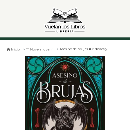
Asesino de brujas #3: dioses y monstruos
Inicio
Novela juvenil