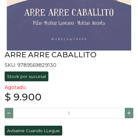
ARRE ARRE CABALLITO
SKU: 9789569829130
Stock por sucursal
Agotado.
$ 9.900
Avísame Cuando LLegue