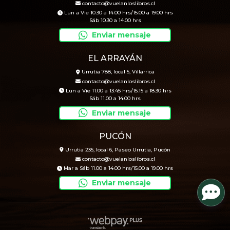
contacto@vuelanloslibros.cl
Lun a Vie 10.30 a 14.00 hrs/15.00 a 19.00 hrs
Sáb 10.30 a 14.00 hrs
Enviar mensaje
EL ARRAYÁN
Urrutia 788, local 5, Villarrica
contacto@vuelanloslibros.cl
Lun a Vie 11.00 a 13.45 hrs/15.15 a 18.30 hrs
Sáb 11.00 a 14.00 hrs
Enviar mensaje
PUCÓN
Urrutia 235, local 6, Paseo Urrutia, Pucón
contacto@vuelanloslibros.cl
Mar a Sáb 11.00 a 14.00 hrs/15.00 a 19.00 hrs
Enviar mensaje