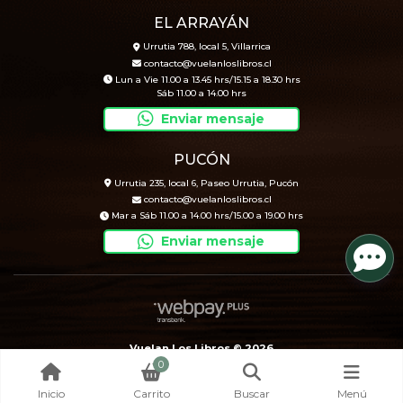
EL ARRAYÁN
Urrutia 788, local 5, Villarrica
contacto@vuelanloslibros.cl
Lun a Vie 11.00 a 13.45 hrs/15.15 a 18.30 hrs
Sáb 11.00 a 14.00 hrs
Enviar mensaje
PUCÓN
Urrutia 235, local 6, Paseo Urrutia, Pucón
contacto@vuelanloslibros.cl
Mar a Sáb 11.00 a 14.00 hrs/15.00 a 19.00 hrs
Enviar mensaje
Vuelan Los Libros © 2026
0
Creado por
Bsale
Inicio
Carrito
Buscar
Menú