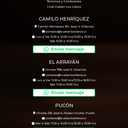
Términos y Condiciones
Club Vuelan Los Libros
CAMILO HENRÍQUEZ
Camilo Henríquez 301, local 4, Villarrica
contacto@vuelanloslibros.cl
Lun a Vie 10.30 a 14.00 hrs/15.00 a 19.00 hrs
Sáb 10.30 a 14.00 hrs
Enviar mensaje
EL ARRAYÁN
Urrutia 788, local 5, Villarrica
contacto@vuelanloslibros.cl
Lun a Vie 11.00 a 13.45 hrs/15.15 a 18.30 hrs
Sáb 11.00 a 14.00 hrs
Enviar mensaje
PUCÓN
Urrutia 235, local 6, Paseo Urrutia, Pucón
contacto@vuelanloslibros.cl
Mar a Sáb 11.00 a 14.00 hrs/15.00 a 19.00 hrs