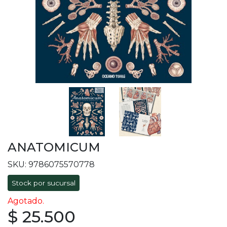
ANATOMICUM
SKU: 9786075570778
Stock por sucursal
Agotado.
$ 25.500