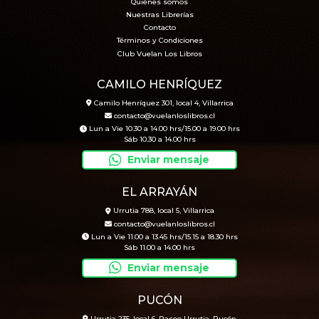
Quiénes somos
Nuestras Librerías
Contacto
Términos y Condiciones
Club Vuelan Los Libros
CAMILO HENRÍQUEZ
Camilo Henríquez 301, local 4, Villarrica
contacto@vuelanloslibros.cl
Lun a Vie 10.30 a 14.00 hrs/15.00 a 19.00 hrs
Sáb 10.30 a 14.00 hrs
Enviar mensaje
EL ARRAYÁN
Urrutia 788, local 5, Villarrica
contacto@vuelanloslibros.cl
Lun a Vie 11.00 a 13.45 hrs/15.15 a 18.30 hrs
Sáb 11.00 a 14.00 hrs
Enviar mensaje
PUCÓN
Urrutia 235, local 6, Paseo Urrutia, Pucón