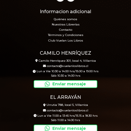
Informacion adicional
Quiénes somos
Nuestras Librerías
Contacto
Términos y Condiciones
Club Vuelan Los Libros
CAMILO HENRÍQUEZ
Camilo Henríquez 301, local 4, Villarrica
contacto@vuelanloslibros.cl
Lun a Vie 10.30 a 14.00 hrs/15.00 a 19.00 hrs
Sáb 10.30 a 14.00 hrs
Enviar mensaje
EL ARRAYÁN
Urrutia 788, local 5, Villarrica
contacto@vuelanloslibros.cl
Lun a Vie 11.00 a 13.45 hrs/15.15 a 18.30 hrs
Sáb 11.00 a 14.00 hrs
Enviar mensaje