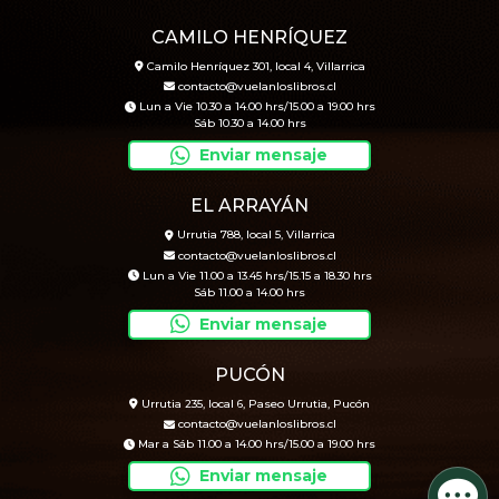
CAMILO HENRÍQUEZ
Camilo Henríquez 301, local 4, Villarrica
contacto@vuelanloslibros.cl
Lun a Vie 10.30 a 14.00 hrs/15.00 a 19.00 hrs
Sáb 10.30 a 14.00 hrs
Enviar mensaje
EL ARRAYÁN
Urrutia 788, local 5, Villarrica
contacto@vuelanloslibros.cl
Lun a Vie 11.00 a 13.45 hrs/15.15 a 18.30 hrs
Sáb 11.00 a 14.00 hrs
Enviar mensaje
PUCÓN
Urrutia 235, local 6, Paseo Urrutia, Pucón
contacto@vuelanloslibros.cl
Mar a Sáb 11.00 a 14.00 hrs/15.00 a 19.00 hrs
Enviar mensaje