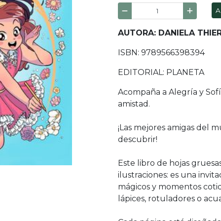
A
AUTORA: DANIELA THIE
ISBN: 9789566398394
EDITORIAL: PLANETA
Acompaña a Alegría y Sofí
amistad.
¡Las mejores amigas del m
descubrir!
Este libro de hojas gruesa
ilustraciones: es una invit
mágicos y momentos cotid
lápices, rotuladores o acua