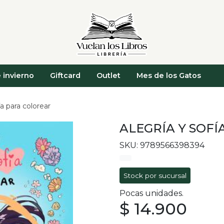
 invierno
Giftcard
Outlet
Mes de los Gatos
ía para colorear
ALEGRÍA Y SOF
SKU: 9789566398394
Stock por sucursal
Pocas unidades.
$ 14.900