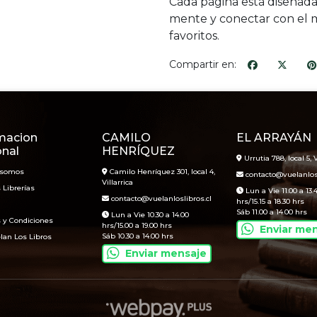
Cada página está diseñada p
mente y conectar con el m
favoritos.
Compartir en:
macion
CAMILO
EL ARRAYÁN
onal
HENRÍQUEZ
Urrutia 788, local 5, V
 somos
Camilo Henríquez 301, local 4,
contacto@vuelanlosl
Villarrica
 Librerías
Lun a Vie 11.00 a 13.
contacto@vuelanloslibros.cl
hrs/15.15 a 18.30 hrs
Sáb 11.00 a 14.00 hrs
Lun a Vie 10.30 a 14.00
 y Condiciones
hrs/15.00 a 19.00 hrs
Enviar me
Sáb 10.30 a 14.00 hrs
lan Los Libros
Enviar mensaje