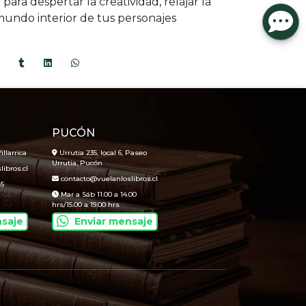
ara despertar la creatividad, relajar la
undo interior de tus personajes
PUCÓN
illarrica
Urrutia 235, local 6, Paseo
Urrutia, Pucón
ibros.cl
contacto@vuelanloslibros.cl
45
Mar a Sáb 11.00 a 14.00
hrs/15.00 a 19.00 hrs
nsaje
Enviar mensaje