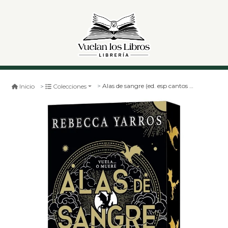
Alas de sangre (ed. esp cantos pintados) - rebecca yarros - planeta c
Inicio
Colecciones