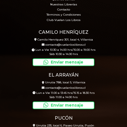
Nuestras Librerías
Contacto
Términos y Condiciones
Club Vuelan Los Libros
CAMILO HENRÍQUEZ
Camilo Henríquez 301, local 4, Villarrica
contacto@vuelanloslibros.cl
Lun a Vie 10.30 a 14.00 hrs/15.00 a 19.00 hrs
Sáb 10.30 a 14.00 hrs
Enviar mensaje
EL ARRAYÁN
Urrutia 788, local 5, Villarrica
contacto@vuelanloslibros.cl
Lun a Vie 11.00 a 13.45 hrs/15.15 a 18.30 hrs
Sáb 11.00 a 14.00 hrs
Enviar mensaje
PUCÓN
Urrutia 235, local 6, Paseo Urrutia, Pucón