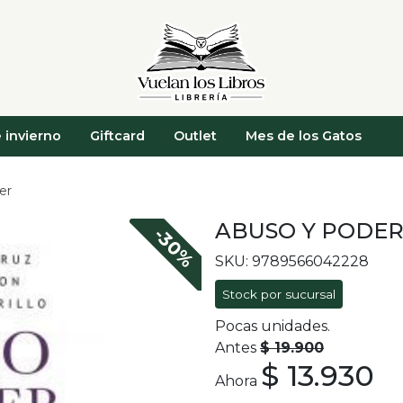
 invierno
Giftcard
Outlet
Mes de los Gatos
er
ABUSO Y PODE
-30%
SKU: 9789566042228
Stock por sucursal
Pocas unidades.
Antes
$ 19.900
$ 13.930
Ahora