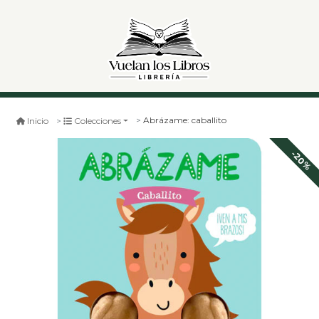
Abrázame: caballito
Inicio
Colecciones
-20%