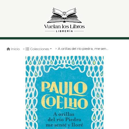
A orillas del río piedra, me senté y lloré
Inicio
Colecciones