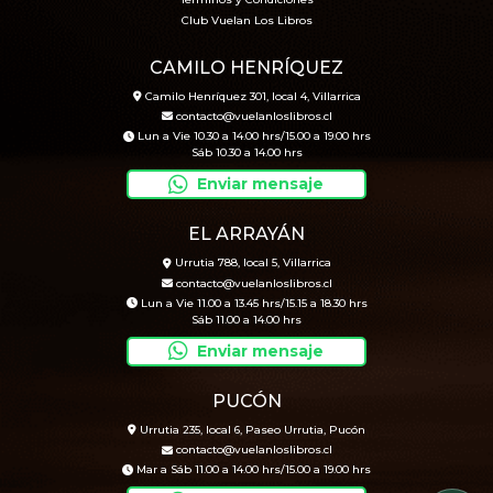
Términos y Condiciones
Club Vuelan Los Libros
CAMILO HENRÍQUEZ
Camilo Henríquez 301, local 4, Villarrica
contacto@vuelanloslibros.cl
Lun a Vie 10.30 a 14.00 hrs/15.00 a 19.00 hrs
Sáb 10.30 a 14.00 hrs
Enviar mensaje
EL ARRAYÁN
Urrutia 788, local 5, Villarrica
contacto@vuelanloslibros.cl
Lun a Vie 11.00 a 13.45 hrs/15.15 a 18.30 hrs
Sáb 11.00 a 14.00 hrs
Enviar mensaje
PUCÓN
Urrutia 235, local 6, Paseo Urrutia, Pucón
contacto@vuelanloslibros.cl
Mar a Sáb 11.00 a 14.00 hrs/15.00 a 19.00 hrs