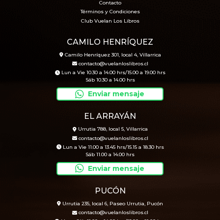
Contacto
Términos y Condiciones
Club Vuelan Los Libros
CAMILO HENRÍQUEZ
Camilo Henríquez 301, local 4, Villarrica
contacto@vuelanloslibros.cl
Lun a Vie 10.30 a 14.00 hrs/15.00 a 19.00 hrs
Sáb 10.30 a 14.00 hrs
Enviar mensaje
EL ARRAYÁN
Urrutia 788, local 5, Villarrica
contacto@vuelanloslibros.cl
Lun a Vie 11.00 a 13.45 hrs/15.15 a 18.30 hrs
Sáb 11.00 a 14.00 hrs
Enviar mensaje
PUCÓN
Urrutia 235, local 6, Paseo Urrutia, Pucón
contacto@vuelanloslibros.cl