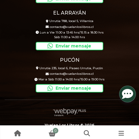
EL ARRAYÁN
Urrutia 788, local 5, Villarrica
contacto@vuelanloslibros.cl
Lun a Vie 11.00 a 13.45 hrs/15.15 a 18.30 hrs
Sáb 11.00 a 14.00 hrs
Enviar mensaje
PUCÓN
Urrutia 235, local 6, Paseo Urrutia, Pucón
contacto@vuelanloslibros.cl
Mar a Sáb 11.00 a 14.00 hrs/15.00 a 19.00 hrs
Enviar mensaje
Vuelan Los Libros © 2026
0
Creado por
Bsale