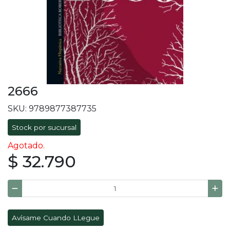
2666
SKU: 9789877387735
Stock por sucursal
Agotado.
$ 32.790
Avísame Cuando LLegue