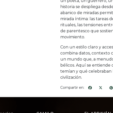
un poeta, un guerrero, u
historia se despliega desd
abanico de miradas permite
mirada íntima: las tareas d
rituales, las tensiones ent
de parentesco que sostie
movimiento.
Con un estilo claro y accesi
combina datos, contexto cu
un mundo que, a menudo, 
bélicos. Aquí se entiende 
temían y qué celebraban 
civilización.
Compartir en: