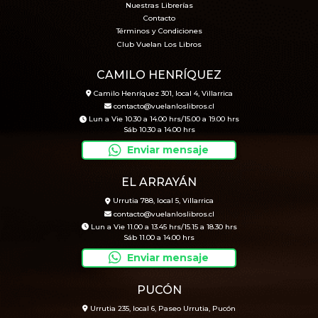
Nuestras Librerías
Contacto
Términos y Condiciones
Club Vuelan Los Libros
CAMILO HENRÍQUEZ
Camilo Henríquez 301, local 4, Villarrica
contacto@vuelanloslibros.cl
Lun a Vie 10.30 a 14.00 hrs/15.00 a 19.00 hrs
Sáb 10.30 a 14.00 hrs
Enviar mensaje
EL ARRAYÁN
Urrutia 788, local 5, Villarrica
contacto@vuelanloslibros.cl
Lun a Vie 11.00 a 13.45 hrs/15.15 a 18.30 hrs
Sáb 11.00 a 14.00 hrs
Enviar mensaje
PUCÓN
Urrutia 235, local 6, Paseo Urrutia, Pucón