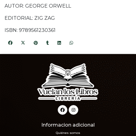
AUTOR: GEORGE ORWELL
EDITORIAL: ZIG ZAG
ISBN: 9789561230361
Informacion adicional
Quiénes somos