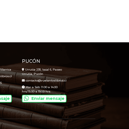
PUCÓN
illarrica
Urrutia 235, local 6, Paseo
Urrutia, Pucón
ibros.cl
contacto@vuelanloslibros.cl
45
Mar a Sáb 11.00 a 14.00
hrs/15.00 a 19.00 hrs
nsaje
Enviar mensaje