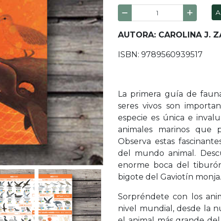
A
AUTORA: CAROLINA J. 
ISBN: 9789560939517
La primera guía de faun
seres vivos son importa
especie es única e invalu
animales marinos que p
Observa estas fascinant
del mundo animal. Descu
enorme boca del tiburó
bigote del Gaviotín monja
Sorpréndete con los ani
nivel mundial, desde la 
el animal más grande del