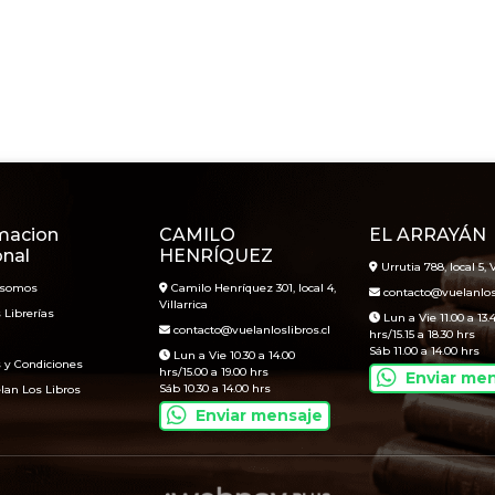
macion
CAMILO
EL ARRAYÁN
onal
HENRÍQUEZ
Urrutia 788, local 5, V
 somos
Camilo Henríquez 301, local 4,
contacto@vuelanlosl
Villarrica
 Librerías
Lun a Vie 11.00 a 13.
contacto@vuelanloslibros.cl
hrs/15.15 a 18.30 hrs
Sáb 11.00 a 14.00 hrs
Lun a Vie 10.30 a 14.00
 y Condiciones
hrs/15.00 a 19.00 hrs
Enviar me
Sáb 10.30 a 14.00 hrs
lan Los Libros
Enviar mensaje