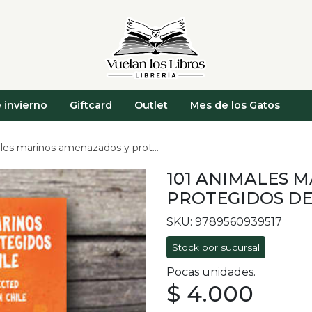
 invierno
Giftcard
Outlet
Mes de los Gatos
arinos amenazados y protegidos del sur de chile
101 ANIMALES 
PROTEGIDOS DE
SKU: 9789560939517
Stock por sucursal
Pocas unidades.
$ 4.000