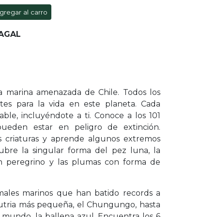
gregar al carro
ZAGAL
a marina amenazada de Chile. Todos los
ntes para la vida en este planeta. Cada
able, incluyéndote a ti. Conoce a los 101
ueden estar en peligro de extinción.
es criaturas y aprende algunos extremos
bre la singular forma del pez luna, la
n peregrino y las plumas con forma de
.
males marinos que han batido records a
nutria más pequeña, el Chungungo, hasta
 mundo, la ballena azul. Encuentra los 6