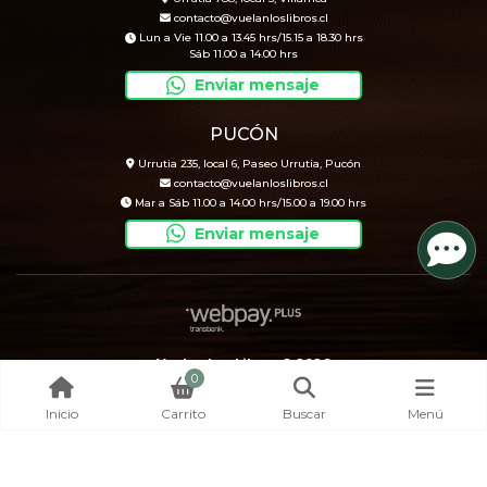
contacto@vuelanloslibros.cl
Lun a Vie 11.00 a 13.45 hrs/15.15 a 18.30 hrs
Sáb 11.00 a 14.00 hrs
Enviar mensaje
PUCÓN
Urrutia 235, local 6, Paseo Urrutia, Pucón
contacto@vuelanloslibros.cl
Mar a Sáb 11.00 a 14.00 hrs/15.00 a 19.00 hrs
Enviar mensaje
Vuelan Los Libros © 2026
0
Creado por
Bsale
Inicio
Carrito
Buscar
Menú