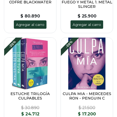
COFRE BLACKWATER
FUEGO Y METAL 1. METAL
SLINGER
$ 80.890
$ 25.900
Agregar al carro
Agregar al carro
-20%
-20%
ESTUCHE TRILOGÍA
CULPA MIA - MERCEDES
CULPABLES
RON - PENGUIN C
$ 30.890
$ 21.500
$ 24.712
$ 17.200