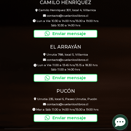
CAMILO HENRÍQUEZ
Camilo Henríquez 301, local 4, Villarrica
contacto@vuelanloslibros.cl
Lun a Vie 10.30 a 14.00 hrs/15.00 a 19.00 hrs
Sáb 10.30 a 14.00 hrs
Enviar mensaje
EL ARRAYÁN
Urrutia 788, local 5, Villarrica
contacto@vuelanloslibros.cl
Lun a Vie 11.00 a 13.45 hrs/15.15 a 18.30 hrs
Sáb 11.00 a 14.00 hrs
Enviar mensaje
PUCÓN
Urrutia 235, local 6, Paseo Urrutia, Pucón
contacto@vuelanloslibros.cl
Mar a Sáb 11.00 a 14.00 hrs/15.00 a 19.00 hrs
Enviar mensaje