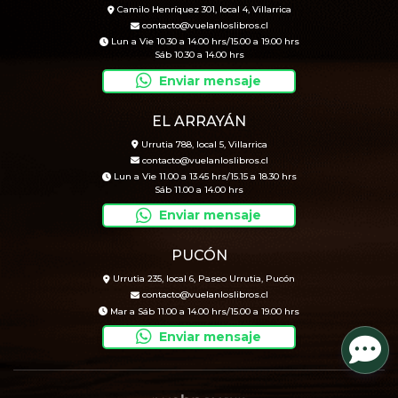
Camilo Henríquez 301, local 4, Villarrica
contacto@vuelanloslibros.cl
Lun a Vie 10.30 a 14.00 hrs/15.00 a 19.00 hrs
Sáb 10.30 a 14.00 hrs
Enviar mensaje
EL ARRAYÁN
Urrutia 788, local 5, Villarrica
contacto@vuelanloslibros.cl
Lun a Vie 11.00 a 13.45 hrs/15.15 a 18.30 hrs
Sáb 11.00 a 14.00 hrs
Enviar mensaje
PUCÓN
Urrutia 235, local 6, Paseo Urrutia, Pucón
contacto@vuelanloslibros.cl
Mar a Sáb 11.00 a 14.00 hrs/15.00 a 19.00 hrs
Enviar mensaje