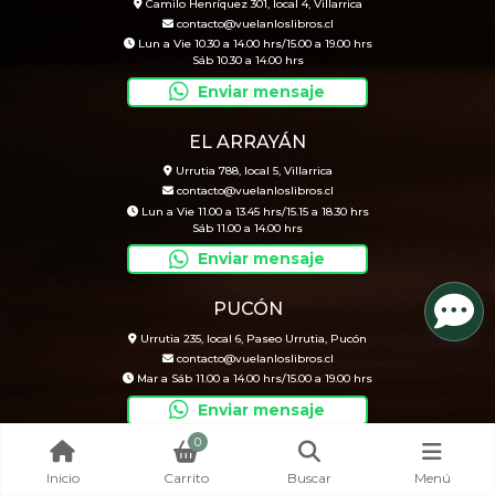
Camilo Henríquez 301, local 4, Villarrica
contacto@vuelanloslibros.cl
Lun a Vie 10.30 a 14.00 hrs/15.00 a 19.00 hrs
Sáb 10.30 a 14.00 hrs
Enviar mensaje
EL ARRAYÁN
Urrutia 788, local 5, Villarrica
contacto@vuelanloslibros.cl
Lun a Vie 11.00 a 13.45 hrs/15.15 a 18.30 hrs
Sáb 11.00 a 14.00 hrs
Enviar mensaje
PUCÓN
Urrutia 235, local 6, Paseo Urrutia, Pucón
contacto@vuelanloslibros.cl
Mar a Sáb 11.00 a 14.00 hrs/15.00 a 19.00 hrs
Enviar mensaje
0
Inicio
Carrito
Buscar
Menú