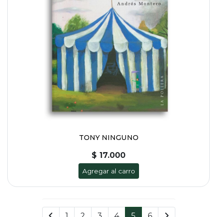
TONY NINGUNO
$ 17.000
Agregar al carro
1
2
3
4
5
6