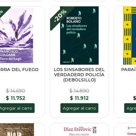
0%
-20%
ERRA DEL FUEGO
LOS SINSABORES DEL
PARAÍ
VERDADERO POLICÍA
(DEBOLSILLO)
$ 14.690
$ 14.890
$ 11.752
$ 11.912
$
Agregar al carro
Agregar al carro
Agre