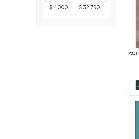
$ 4.000
$ 32.790
ACT