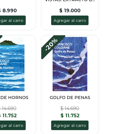
$ 8.990
$ 19.000
gar al carro
Agregar al carro
-20%
 DE HORNOS
GOLFO DE PENAS
 14.690
$ 14.690
 11.752
$ 11.752
gar al carro
Agregar al carro