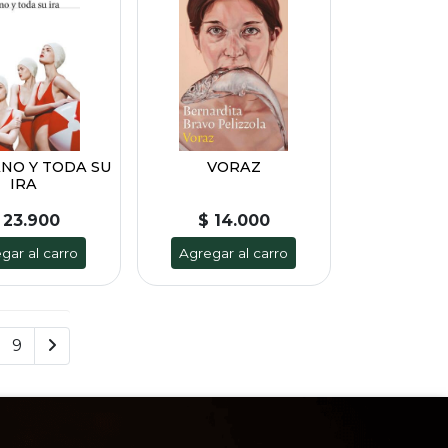
ANO Y TODA SU
VORAZ
IRA
 23.900
$ 14.000
gar al carro
Agregar al carro
9