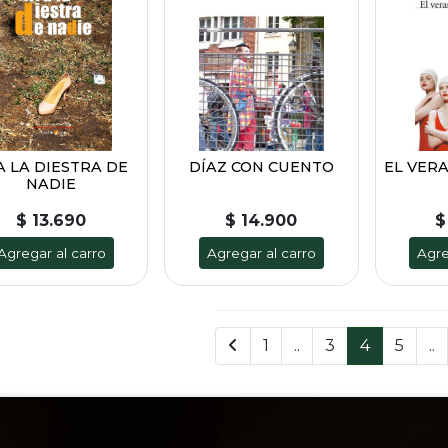
A LA DIESTRA DE
DÍAZ CON CUENTO
EL VER
NADIE
$ 13.690
$ 14.900
$
Agregar al carro
Agregar al carro
Agre
1
..
3
4
5
..