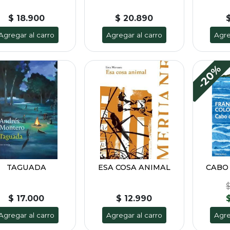
$ 18.900
$ 20.890
Agregar al carro
Agregar al carro
Agre
-20%
TAGUADA
ESA COSA ANIMAL
CABO
$
$ 17.000
$ 12.990
$
Agregar al carro
Agregar al carro
Agre