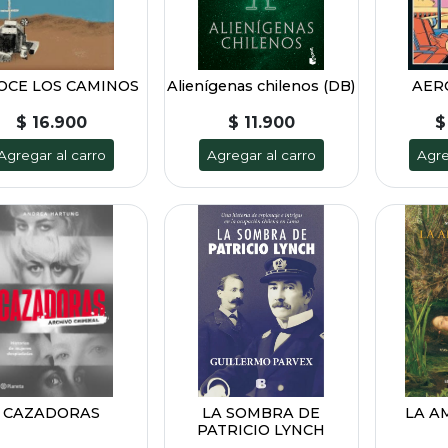
OCE LOS CAMINOS
Alienígenas chilenos (DB)
AER
$ 16.900
$ 11.900
$
Agregar al carro
Agregar al carro
Agre
CAZADORAS
LA SOMBRA DE
LA A
PATRICIO LYNCH