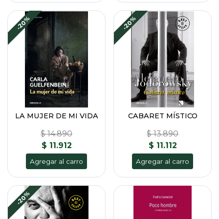
-20%
-20%
LA MUJER DE MI VIDA
CABARET MÍSTICO
$ 14.890
$ 13.890
$ 11.912
$ 11.112
Agregar al carro
Agregar al carro
-20%