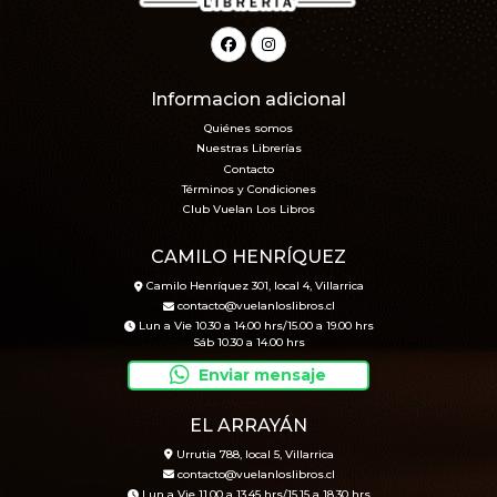
Informacion adicional
Quiénes somos
Nuestras Librerías
Contacto
Términos y Condiciones
Club Vuelan Los Libros
CAMILO HENRÍQUEZ
Camilo Henríquez 301, local 4, Villarrica
contacto@vuelanloslibros.cl
Lun a Vie 10.30 a 14.00 hrs/15.00 a 19.00 hrs
Sáb 10.30 a 14.00 hrs
Enviar mensaje
EL ARRAYÁN
Urrutia 788, local 5, Villarrica
contacto@vuelanloslibros.cl
Lun a Vie 11.00 a 13.45 hrs/15.15 a 18.30 hrs