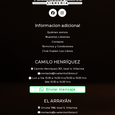
Informacion adicional
Quiénes somos
Nuestras Librerías
Contacto
Términos y Condiciones
Club Vuelan Los Libros
CAMILO HENRÍQUEZ
Camilo Henríquez 301, local 4, Villarrica
contacto@vuelanloslibros.cl
Lun a Vie 10.30 a 14.00 hrs/15.00 a 19.00 hrs
Sáb 10.30 a 14.00 hrs
Enviar mensaje
EL ARRAYÁN
Urrutia 788, local 5, Villarrica
contacto@vuelanloslibros.cl