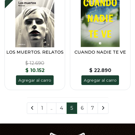
LOS MUERTOS. RELATOS
CUANDO NADIE TE VE
$ 12.690
$ 10.152
$ 22.890
Agregar al carro
Agregar al carro
1
..
4
5
6
7