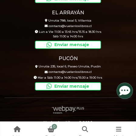
EL ARRAYÁN
Urrutia 788, local 5, Villarrica
contacto@vuelanloslibros.cl
Lun a Vie 11.00 a 13.45 hrs/15.15 a 18.30 hrs
Sáb 11.00 a 14.00 hrs
Enviar mensaje
PUCÓN
Urrutia 235, local 6, Paseo Urrutia, Pucón
contacto@vuelanloslibros.cl
Mar a Sáb 11.00 a 14.00 hrs/15.00 a 19.00 hrs
Enviar mensaje
Vuelan Los Libros © 2026
0
Creado por
Bsale