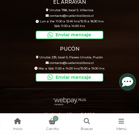
EL ARRAYÁN
Urrutia 788, local 5, Villarrica
contacto@vuelanloslibros.cl
Lun a Vie 11.00 a 13.45 hrs/15.15 a 18.30 hrs
Sáb 11.00 a 14.00 hrs
Enviar mensaje
PUCÓN
Urrutia 235, local 6, Paseo Urrutia, Pucón
contacto@vuelanloslibros.cl
Mar a Sáb 11.00 a 14.00 hrs/15.00 a 19.00 hrs
Enviar mensaje
Vuelan Los Libros © 2026
0
Creado por
Bsale
Inicio
Carrito
Buscar
Menú