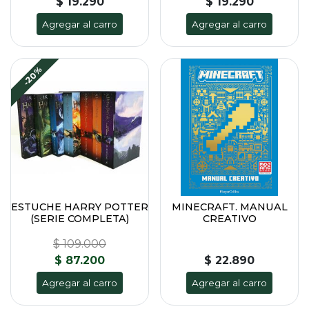
$ 19.290
$ 19.290
Agregar al carro
Agregar al carro
-20%
ESTUCHE HARRY POTTER
MINECRAFT. MANUAL
(SERIE COMPLETA)
CREATIVO
$ 109.000
$ 87.200
$ 22.890
Agregar al carro
Agregar al carro