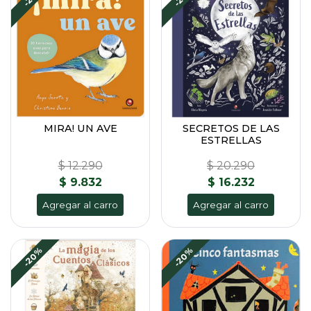
MIRA! UN AVE
SECRETOS DE LAS
ESTRELLAS
$ 12.290
$ 20.290
$ 9.832
$ 16.232
Agregar al carro
Agregar al carro
-20%
-20%