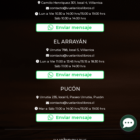
Camilo Henríquez 301, local 4, Villarrica
contacto@vuelanloslibros.cl
Lun a Vie 10.30 a 14.00 hrs/15.00 a 19.00 hrs
Sáb 10.30 a 14.00 hrs
Enviar mensaje
EL ARRAYÁN
Urrutia 788, local 5, Villarrica
contacto@vuelanloslibros.cl
Lun a Vie 11.00 a 13.45 hrs/15.15 a 18.30 hrs
Sáb 11.00 a 14.00 hrs
Enviar mensaje
PUCÓN
Urrutia 235, local 6, Paseo Urrutia, Pucón
contacto@vuelanloslibros.cl
Mar a Sáb 11.00 a 14.00 hrs/15.00 a 19.00 hrs
Enviar mensaje