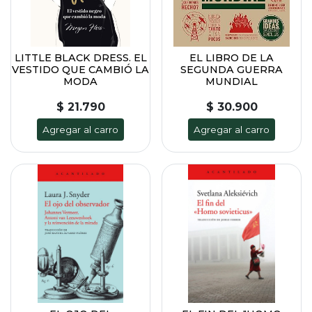
LITTLE BLACK DRESS. EL
EL LIBRO DE LA
VESTIDO QUE CAMBIÓ LA
SEGUNDA GUERRA
MODA
MUNDIAL
$ 21.790
$ 30.900
Agregar al carro
Agregar al carro