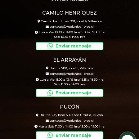
CAMILO HENRÍQUEZ
Camilo Henríquez 301, local 4, Villarrica
contacto@vuelanloslibros.cl
Lun a Vie 10.30 a 14.00 hrs/15.00 a 19.00 hrs
Sáb 10.30 a 14.00 hrs
Enviar mensaje
EL ARRAYÁN
Urrutia 788, local 5, Villarrica
contacto@vuelanloslibros.cl
Lun a Vie 11.00 a 13.45 hrs/15.15 a 18.30 hrs
Sáb 11.00 a 14.00 hrs
Enviar mensaje
PUCÓN
Urrutia 235, local 6, Paseo Urrutia, Pucón
contacto@vuelanloslibros.cl
Mar a Sáb 11.00 a 14.00 hrs/15.00 a 19.00 hrs
Enviar mensaje