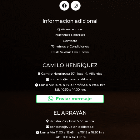
Informacion adicional
Quiénes somos
Nuestras Librerías
Contacto
Términos y Condiciones
Club Vuelan Los Libros
CAMILO HENRÍQUEZ
Camilo Henríquez 301, local 4, Villarrica
contacto@vuelanloslibros.cl
Lun a Vie 10.30 a 14.00 hrs/15.00 a 19.00 hrs
Sáb 10.30 a 14.00 hrs
Enviar mensaje
EL ARRAYÁN
Urrutia 788, local 5, Villarrica
contacto@vuelanloslibros.cl
Lun a Vie 11.00 a 13.45 hrs/15.15 a 18.30 hrs
Sáb 11.00 a 14.00 hrs