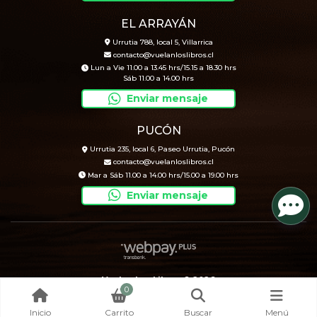
EL ARRAYÁN
Urrutia 788, local 5, Villarrica
contacto@vuelanloslibros.cl
Lun a Vie 11.00 a 13.45 hrs/15.15 a 18.30 hrs
Sáb 11.00 a 14.00 hrs
Enviar mensaje
PUCÓN
Urrutia 235, local 6, Paseo Urrutia, Pucón
contacto@vuelanloslibros.cl
Mar a Sáb 11.00 a 14.00 hrs/15.00 a 19.00 hrs
Enviar mensaje
Vuelan Los Libros © 2026
0
Creado por
Bsale
Inicio
Carrito
Buscar
Menú