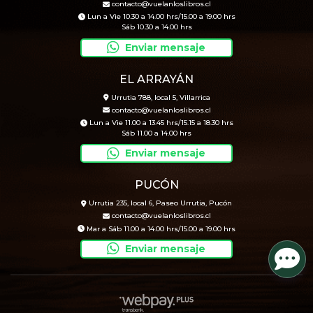
contacto@vuelanloslibros.cl
Lun a Vie 10.30 a 14.00 hrs/15.00 a 19.00 hrs
Sáb 10.30 a 14.00 hrs
Enviar mensaje
EL ARRAYÁN
Urrutia 788, local 5, Villarrica
contacto@vuelanloslibros.cl
Lun a Vie 11.00 a 13.45 hrs/15.15 a 18.30 hrs
Sáb 11.00 a 14.00 hrs
Enviar mensaje
PUCÓN
Urrutia 235, local 6, Paseo Urrutia, Pucón
contacto@vuelanloslibros.cl
Mar a Sáb 11.00 a 14.00 hrs/15.00 a 19.00 hrs
Enviar mensaje