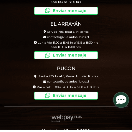
Sáb 10.30 a 14.00 hrs
Enviar mensaje
EL ARRAYÁN
Urrutia 788, local 5, Villarrica
contacto@vuelanloslibros.cl
Lun a Vie 11.00 a 13.45 hrs/15.15 a 18.30 hrs
Sáb 11.00 a 14.00 hrs
Enviar mensaje
PUCÓN
Urrutia 235, local 6, Paseo Urrutia, Pucón
contacto@vuelanloslibros.cl
Mar a Sáb 11.00 a 14.00 hrs/15.00 a 19.00 hrs
Enviar mensaje
Vuelan Los Libros © 2026