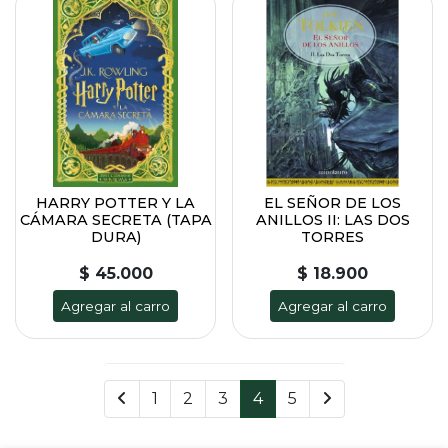
HARRY POTTER Y LA
EL SEÑOR DE LOS
CÁMARA SECRETA (TAPA
ANILLOS II: LAS DOS
DURA)
TORRES
$ 45.000
$ 18.900
Agregar al carro
Agregar al carro
1
2
3
4
5