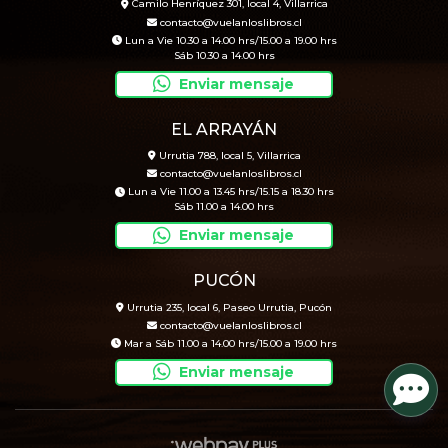
Camilo Henríquez 301, local 4, Villarrica
contacto@vuelanloslibros.cl
Lun a Vie 10.30 a 14.00 hrs/15.00 a 19.00 hrs
Sáb 10.30 a 14.00 hrs
Enviar mensaje
EL ARRAYÁN
Urrutia 788, local 5, Villarrica
contacto@vuelanloslibros.cl
Lun a Vie 11.00 a 13.45 hrs/15.15 a 18.30 hrs
Sáb 11.00 a 14.00 hrs
Enviar mensaje
PUCÓN
Urrutia 235, local 6, Paseo Urrutia, Pucón
contacto@vuelanloslibros.cl
Mar a Sáb 11.00 a 14.00 hrs/15.00 a 19.00 hrs
Enviar mensaje